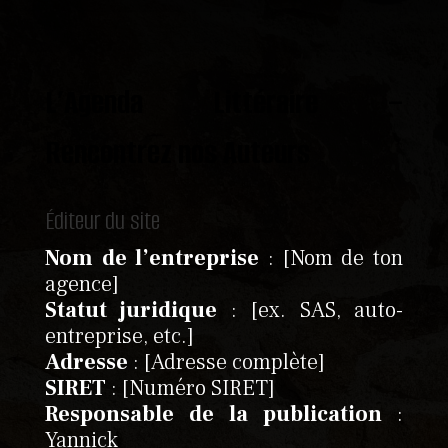
L’Agenda Littéraire –
Rencontrez nos Auteurs
Éditeur du site
Nom de l’entreprise
: [Nom de ton
agence]
Statut juridique
: [ex. SAS, auto-
entreprise, etc.]
Adresse
: [Adresse complète]
SIRET
: [Numéro SIRET]
Responsable de la publication
:
Yannick