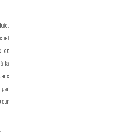
luie,
isuel
) et
 à la
deux
 par
teur