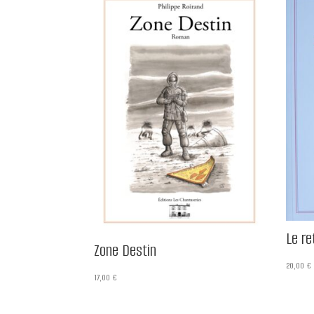
Le re
Zone Destin
20,00
€
17,00
€