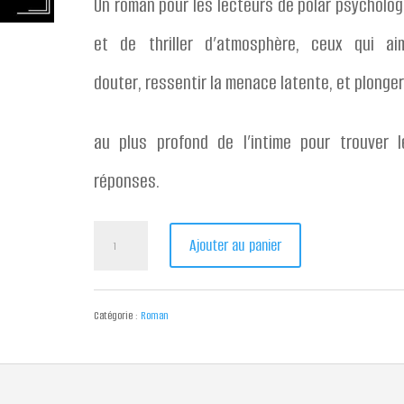
Un roman pour les lecteurs de polar psycholog
et de thriller d’atmosphère, ceux qui ai
douter, ressentir la menace latente, et plonger
au plus profond de l’intime pour trouver l
réponses.
quantité
Ajouter au panier
de
Le
Catégorie :
Roman
voyage
de