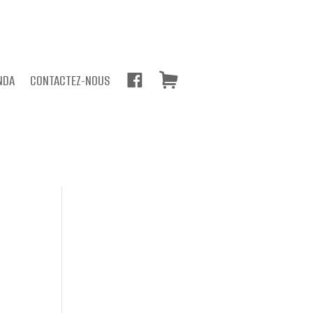
F
P
NDA
CONTACTEZ-NOUS
A
A
C
N
E
I
B
E
O
R
O
K